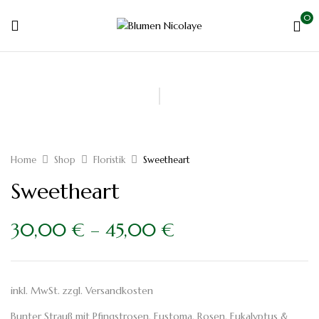
0
Home
Shop
Floristik
Sweetheart
Sweetheart
30,00
€
–
45,00
€
inkl. MwSt.
zzgl.
Versandkosten
Bunter Strauß mit Pfingstrosen, Eustoma, Rosen, Eukalyptus &