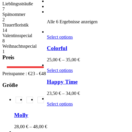
Lieblingssträuße
7
Spätsommer
2
Alle 6 Ergebnisse anzeigen
Trauerfloristik
14
Valentinsspecial
Select options
8
Weihnachtsspecial
Colorful
1
Preis
25,00
€
–
35,00
€
Select options
Preisspanne :
€
23
- €
48
Happy Time
Größe
23,50
€
–
34,00
€
klein
(6)
mittel
(6)
groß
(6)
Select options
Molly
28,00
€
–
48,00
€