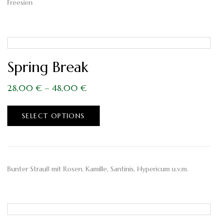
Freesien
Spring Break
28,00
€
–
48,00
€
SELECT OPTIONS
Bunter Strauß mit Rosen, Kamille, Santinis, Hypericum u.v.m.