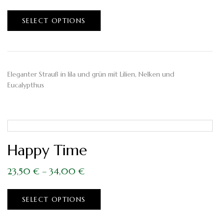
SELECT OPTIONS
Eleganter Strauß in lila und grün mit Lilien, Nelken und
Eucalypthus
Happy Time
23,50
€
–
34,00
€
SELECT OPTIONS