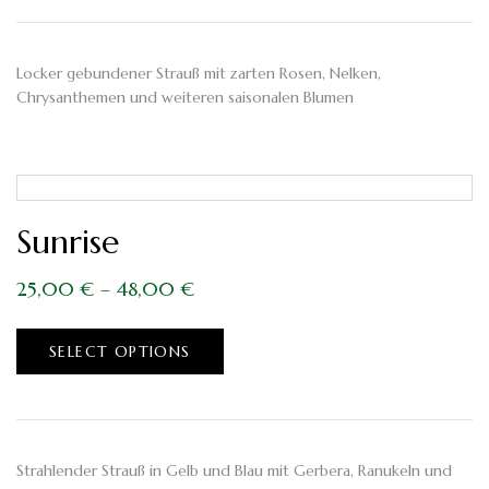
Locker gebundener Strauß mit zarten Rosen, Nelken,
Chrysanthemen und weiteren saisonalen Blumen
Sunrise
25,00
€
–
48,00
€
SELECT OPTIONS
Strahlender Strauß in Gelb und Blau mit Gerbera, Ranukeln und