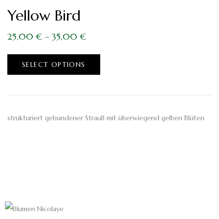
Yellow Bird
25,00
€
–
35,00
€
SELECT OPTIONS
strukturiert gebundener Strauß mit überwiegend gelben Blüten