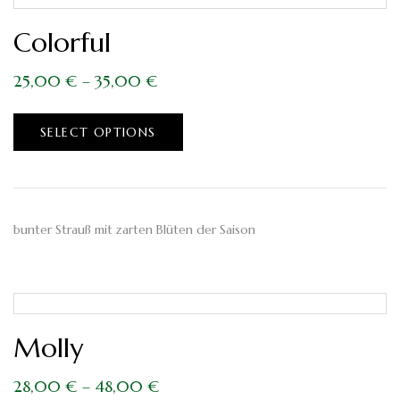
Colorful
25,00
€
–
35,00
€
SELECT OPTIONS
bunter Strauß mit zarten Blüten der Saison
Molly
28,00
€
–
48,00
€